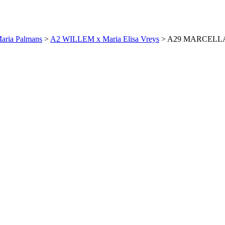
ria Palmans
>
A2 WILLEM x Maria Elisa Vreys
> A29 MARCELLA x