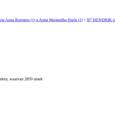
 Anna Roemers (1) x Anna Margaritha Haels (2)
>
B7 HENDRIK x M
ekeken, waarvan 2859 uniek